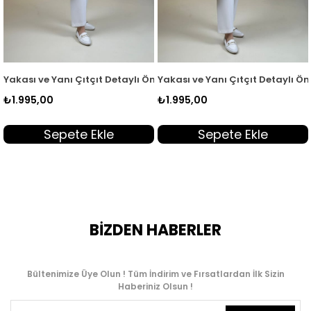
 553
adın Bomber Giyçık Haki ARM 553
Yakası ve Yanı Çıtçıt Detaylı Önü Fermuarlı Kadın Giyçık Kap Si
Yakası ve Yanı Çıtçıt Detaylı Ö
₺1.995,00
₺1.995,00
Sepete Ekle
Sepete Ekle
BİZDEN HABERLER
Bültenimize Üye Olun ! Tüm İndirim ve Fırsatlardan İlk Sizin
Haberiniz Olsun !