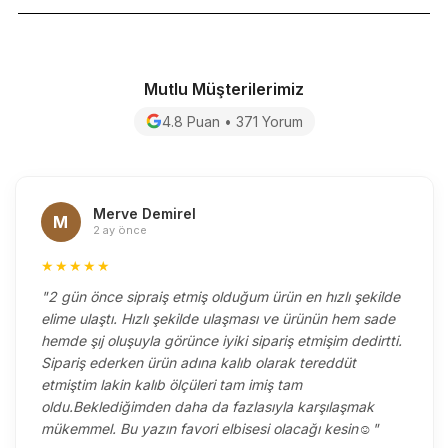
Mutlu Müşterilerimiz
4.8 Puan • 371 Yorum
Merve Demirel
M
2 ay önce
★★★★★
"2 gün önce sipraiş etmiş olduğum ürün en hızlı şekilde
elime ulaştı. Hızlı şekilde ulaşması ve ürünün hem sade
hemde şıj oluşuyla görünce iyiki sipariş etmişim dedirtti.
Sipariş ederken ürün adına kalıb olarak tereddüt
etmiştim lakin kalıb ölçüleri tam imiş tam
oldu.Beklediğimden daha da fazlasıyla karşılaşmak
mükemmel. Bu yazın favori elbisesi olacağı kesin☺️"