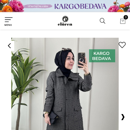
0
MENU
›