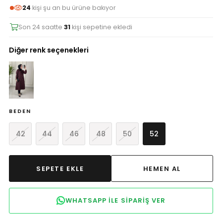
24
kişi şu an bu ürüne bakıyor
Son 24 saatte
31
kişi sepetine ekledi
Diğer renk seçenekleri
BEDEN
42
44
46
48
50
52
WHATSAPP ILE SIPARIŞ VER