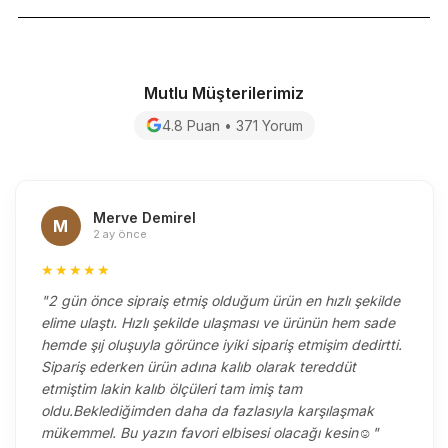
Mutlu Müşterilerimiz
4.8 Puan • 371 Yorum
Merve Demirel
M
2 ay önce
★★★★★
"2 gün önce sipraiş etmiş olduğum ürün en hızlı şekilde
elime ulaştı. Hızlı şekilde ulaşması ve ürünün hem sade
hemde şıj oluşuyla görünce iyiki sipariş etmişim dedirtti.
Sipariş ederken ürün adına kalıb olarak tereddüt
etmiştim lakin kalıb ölçüleri tam imiş tam
oldu.Beklediğimden daha da fazlasıyla karşılaşmak
mükemmel. Bu yazın favori elbisesi olacağı kesin☺️"