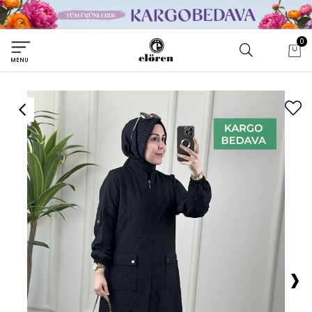
0
MENU
›