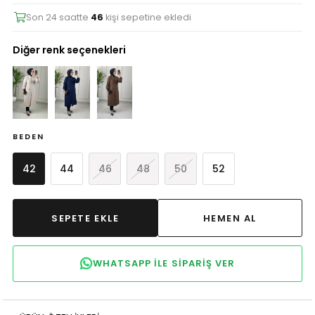
Son 24 saatte
46
kişi sepetine ekledi
Diğer renk seçenekleri
BEDEN
42
44
46
48
50
52
WHATSAPP ILE SIPARIŞ VER