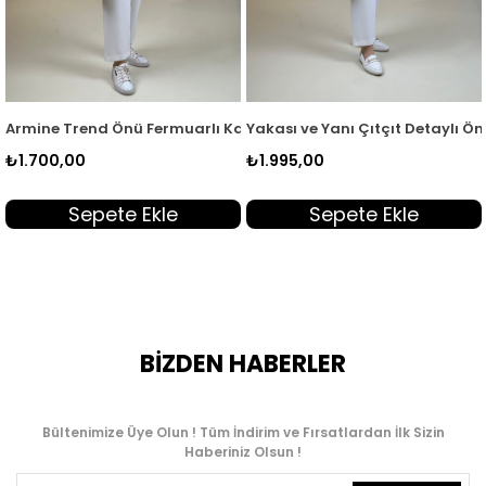
3
Bomber Giyçık Lacivert ARM 553
ine Trend Önü Fermuarlı Kadın Bomber Giyçık Haki ARM 553
Yakası ve Yanı Çıtçıt Detaylı Önü F
Yaka
700,00
₺1.995,00
₺1.
Sepete Ekle
Sepete Ekle
BİZDEN HABERLER
Bültenimize Üye Olun ! Tüm İndirim ve Fırsatlardan İlk Sizin
Haberiniz Olsun !