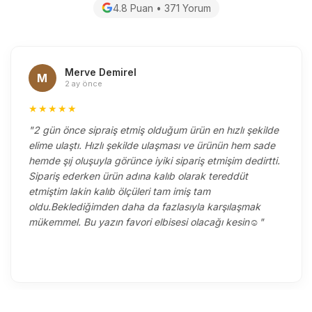
4.8 Puan • 371 Yorum
Merve Demirel
M
2 ay önce
★★★★★
"2 gün önce sipraiş etmiş olduğum ürün en hızlı şekilde
elime ulaştı. Hızlı şekilde ulaşması ve ürünün hem sade
hemde şıj oluşuyla görünce iyiki sipariş etmişim dedirtti.
Sipariş ederken ürün adına kalıb olarak tereddüt
etmiştim lakin kalıb ölçüleri tam imiş tam
oldu.Beklediğimden daha da fazlasıyla karşılaşmak
mükemmel. Bu yazın favori elbisesi olacağı kesin☺️"