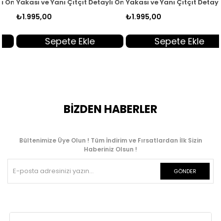
3
nü Fermuarlı Kadın Giyçık Kap Siyah EYL 2032
Yakası ve Yanı Çıtçıt Detaylı Önü Fermuarlı Kadın Giyçık Kap Ta
Yakası ve Yanı Çıtçıt Detaylı Ö
₺1.995,00
₺1.995,00
Sepete Ekle
Sepete Ekle
BİZDEN HABERLER
Bültenimize Üye Olun ! Tüm İndirim ve Fırsatlardan İlk Sizin
Haberiniz Olsun !
GÖNDER