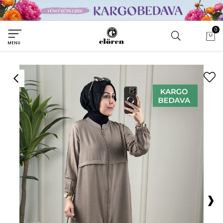
0
MENU
›