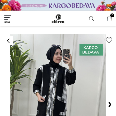
0
MENU
›