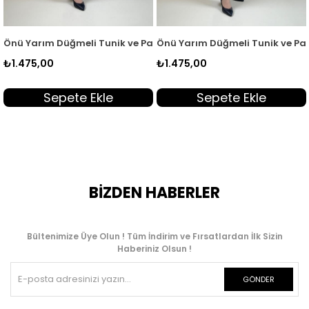
358
adın İkili Takım Gri KADO 262358
ım Düğmeli Tunik ve Pantolon Kadın İkili Takım Haki KADO 2623
Önü Yarım Düğmeli Tunik ve Pantolon K
Önü Gizl
,00
₺1.475,00
₺1.955,
Sepete Ekle
Sepete Ekle
BİZDEN HABERLER
Bültenimize Üye Olun ! Tüm İndirim ve Fırsatlardan İlk Sizin
Haberiniz Olsun !
GÖNDER