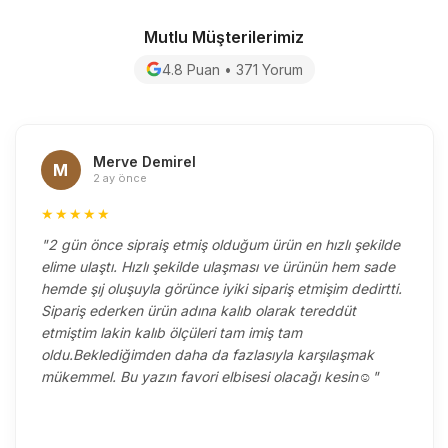
Mutlu Müşterilerimiz
4.8 Puan • 371 Yorum
Merve Demirel
M
2 ay önce
★★★★★
"2 gün önce sipraiş etmiş olduğum ürün en hızlı şekilde
elime ulaştı. Hızlı şekilde ulaşması ve ürünün hem sade
hemde şıj oluşuyla görünce iyiki sipariş etmişim dedirtti.
Sipariş ederken ürün adına kalıb olarak tereddüt
etmiştim lakin kalıb ölçüleri tam imiş tam
oldu.Beklediğimden daha da fazlasıyla karşılaşmak
mükemmel. Bu yazın favori elbisesi olacağı kesin☺️"