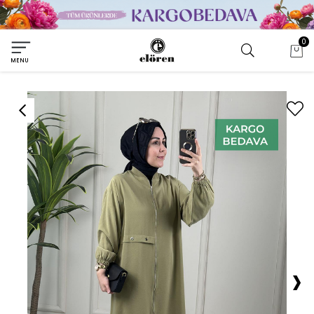
0
MENU
›