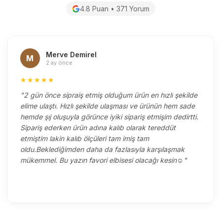
4.8 Puan • 371 Yorum
Merve Demirel
M
2 ay önce
★★★★★
"2 gün önce sipraiş etmiş olduğum ürün en hızlı şekilde
elime ulaştı. Hızlı şekilde ulaşması ve ürünün hem sade
hemde şıj oluşuyla görünce iyiki sipariş etmişim dedirtti.
Sipariş ederken ürün adına kalıb olarak tereddüt
etmiştim lakin kalıb ölçüleri tam imiş tam
oldu.Beklediğimden daha da fazlasıyla karşılaşmak
mükemmel. Bu yazın favori elbisesi olacağı kesin☺️"