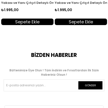
 553
adın Bomber Giyçık Haki ARM 553
Yakası ve Yanı Çıtçıt Detaylı Önü Fermuarlı Kadın Giyçık Kap Si
Yakası ve Yanı Çıtçıt Detaylı Ö
₺1.995,00
₺1.995,00
Sepete Ekle
Sepete Ekle
BİZDEN HABERLER
Bültenimize Üye Olun ! Tüm İndirim ve Fırsatlardan İlk Sizin
Haberiniz Olsun !
GÖNDER