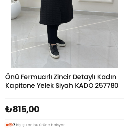
Önü Fermuarlı Zincir Detaylı Kadın
Kapitone Yelek Siyah KADO 257780
₺815,00
7
kişi şu an bu ürüne bakıyor