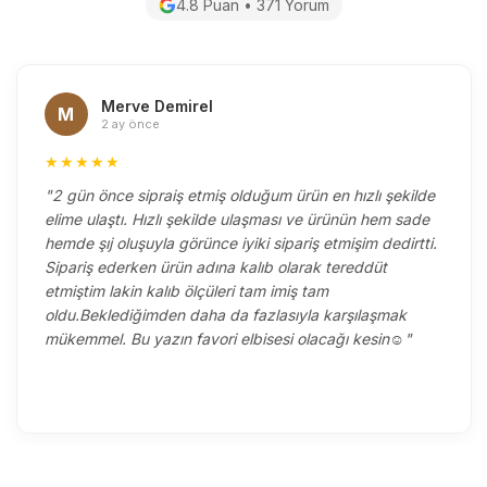
4.8 Puan • 371 Yorum
Merve Demirel
M
2 ay önce
★★★★★
"2 gün önce sipraiş etmiş olduğum ürün en hızlı şekilde
elime ulaştı. Hızlı şekilde ulaşması ve ürünün hem sade
hemde şıj oluşuyla görünce iyiki sipariş etmişim dedirtti.
Sipariş ederken ürün adına kalıb olarak tereddüt
etmiştim lakin kalıb ölçüleri tam imiş tam
oldu.Beklediğimden daha da fazlasıyla karşılaşmak
mükemmel. Bu yazın favori elbisesi olacağı kesin☺️"