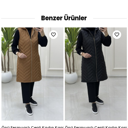
Benzer Ürünler
218
itone Dolum Yelek Lacivert QTN 4963
Önü Fermuarlı Cepli Kadın Kapitone Dolum Yelek Taba QTN 49
Önü Fermuarlı Cepli Kadın Kap