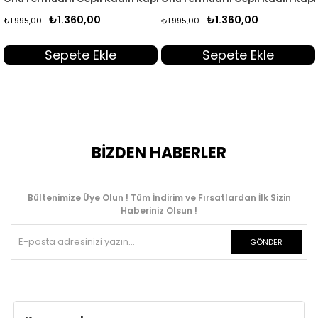
₺1.360,00
₺1.360,00
₺1.995,00
₺1.995,00
Sepete Ekle
Sepete Ekle
BİZDEN HABERLER
Bültenimize Üye Olun ! Tüm İndirim ve Fırsatlardan İlk Sizin
Haberiniz Olsun !
GÖNDER