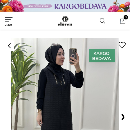
0
MENU
›