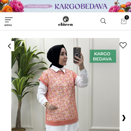
0
MENU
›