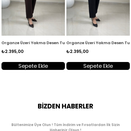
İkili Takım Kahverengi QTN 7117
lik Kadın İkili Takım Siyah QTN 7129
Organze Üzeri Yakma Desen Tunik ve Kısa Kol İçlik Kadın İkili T
Organze Üzeri Yakma Desen Tunik 
₺2.395,00
₺2.395,00
Sepete Ekle
Sepete Ekle
BİZDEN HABERLER
Bültenimize Üye Olun ! Tüm İndirim ve Fırsatlardan İlk Sizin
Haberiniz Olsun !