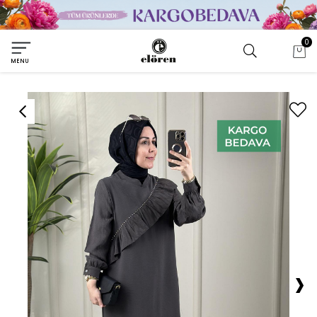
0
MENU
›