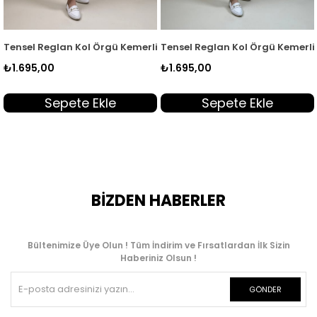
 Kadın Tunik Acı Kahve EYL 2172
Tensel Reglan Kol Örgü Kemerli Kadın Tunik Yeşil EYL 2172
Tensel Reglan Kol Örgü Kemerli 
₺1.695,00
₺1.695,00
Sepete Ekle
Sepete Ekle
BİZDEN HABERLER
Bültenimize Üye Olun ! Tüm İndirim ve Fırsatlardan İlk Sizin
Haberiniz Olsun !
GÖNDER