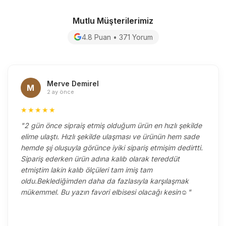
Mutlu Müşterilerimiz
4.8 Puan • 371 Yorum
Merve Demirel
M
2 ay önce
★★★★★
"2 gün önce sipraiş etmiş olduğum ürün en hızlı şekilde
elime ulaştı. Hızlı şekilde ulaşması ve ürünün hem sade
hemde şıj oluşuyla görünce iyiki sipariş etmişim dedirtti.
Sipariş ederken ürün adına kalıb olarak tereddüt
etmiştim lakin kalıb ölçüleri tam imiş tam
oldu.Beklediğimden daha da fazlasıyla karşılaşmak
mükemmel. Bu yazın favori elbisesi olacağı kesin☺️"