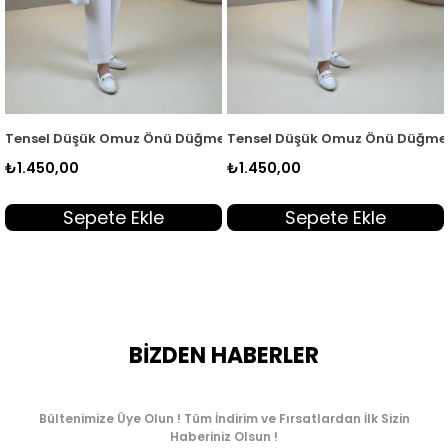
k Sarı MGZN 7351
k Omuz Önü Düğmeli Kadın Tunik Pembe MGZN 7351
Tensel Düşük Omuz Önü Düğmeli Kadın Tunik
Tensel Düşü
₺1.450,00
₺1.450,00
ete Ekle
Sepete Ekle
Sep
BİZDEN HABERLER
Bültenimize Üye Olun ! Tüm İndirim ve Fırsatlardan İlk Sizin
Haberiniz Olsun !