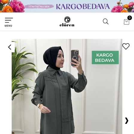
0
MENU
›