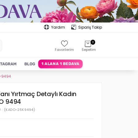
Yardım
Sipariş Takip
0
Favorilerim
Sepetim
1 ALANA 1 BEDAVA
STAGRAM
BLOG
O 9494
anı Yırtmaç Detaylı Kadın
DO 9494
U
(KADO-25K9494)