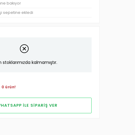
üne bakıyor
şi sepetine ekledi
n stoklarımızda kalmamıştır.
 0 ürün!
HATSAPP ILE SIPARIŞ VER