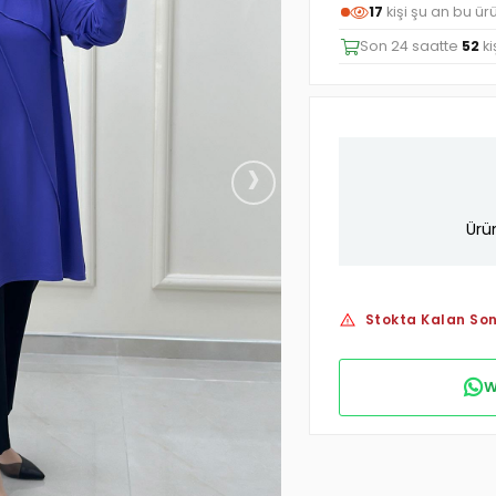
17
kişi şu an bu ür
Son 24 saatte
52
ki
›
Ürü
Stokta Kalan Son
W