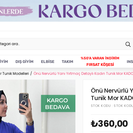
İYİM
DIŞ GİYİM
ELBİSE
TAKIM
IN
FIRSAT KÖŞESİ
r Tunik Modelleri
Önü Nervürlü Yanı Yırtmaç Detaylı Kadın Tunik Mor KAD
Önü Nervürlü Y
Tunik Mor KA
STOK KODU
STOK KOD
₺360,00