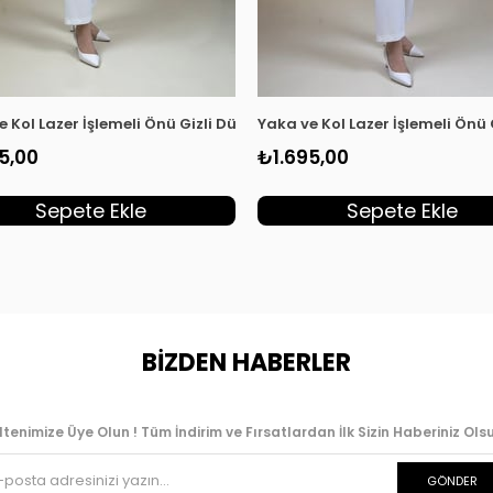
dın Tunik Haki KSR 2003
e Kol Lazer İşlemeli Önü Gizli Düğmeli Kadın Tunik Kırmızı KSR 20
Yaka ve Kol Lazer İşlemeli Önü
5,00
₺1.695,00
Sepete Ekle
Sepete Ekle
BİZDEN HABERLER
ltenimize Üye Olun ! Tüm İndirim ve Fırsatlardan İlk Sizin Haberiniz Olsu
GÖNDER