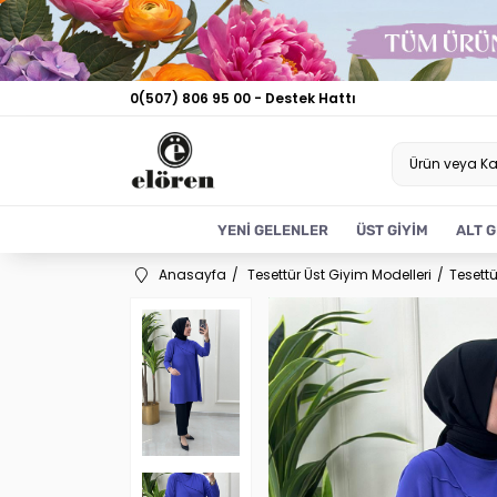
0(507) 806 95 00 - Destek Hattı
YENİ GELENLER
ÜST GİYİM
ALT G
Anasayfa
Tesettür Üst Giyim Modelleri
Tesettü