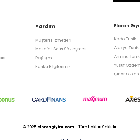
Elören Giyi
Yardım
Kado Tunik
Müşteri Hizmetleri
Alesya Tunik
Mesafeli Satış Sözleşmesi
Armine Tunik
kası
Değişim
Yusuf Özdem
Banka Bilgilerimiz
Çınar Özkan 
© 2025
elorengiyim.com
- Tüm Hakları Saklıdır.