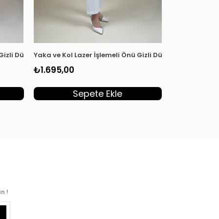
03
 Gizli Düğmeli Kadın Tunik Sarı KSR 2003
Yaka ve Kol Lazer İşlemeli Önü Gizli Düğmeli Kadın Tun
Qupra Kumaş 
₺1.695,00
₺1.755,00
Sepete Ekle
S
n !