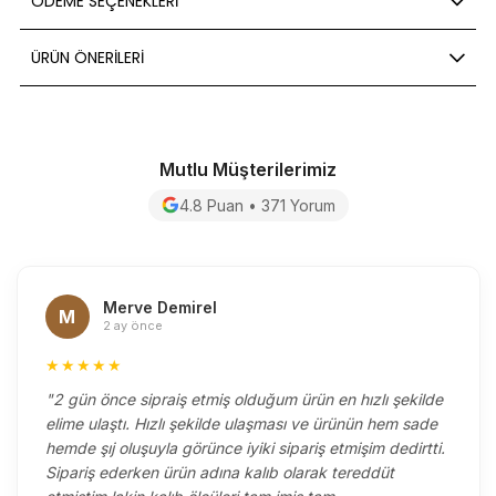
ÖDEME SEÇENEKLERI
ÜRÜN ÖNERILERI
Mutlu Müşterilerimiz
4.8 Puan • 371 Yorum
Merve Demirel
M
2 ay önce
★★★★★
"2 gün önce sipraiş etmiş olduğum ürün en hızlı şekilde
elime ulaştı. Hızlı şekilde ulaşması ve ürünün hem sade
hemde şıj oluşuyla görünce iyiki sipariş etmişim dedirtti.
Sipariş ederken ürün adına kalıb olarak tereddüt