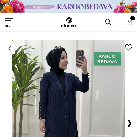
0
MENU
›