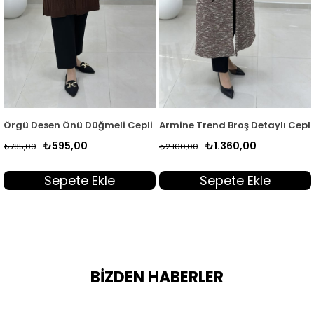
8
ırka Haki MLH 5024
Örgü Desen Önü Düğmeli Cepli Kadın Triko Hırka Kahverengi K
Armine Trend Broş Detaylı Cepl
₺595,00
₺1.360,00
₺785,00
₺2.100,00
Sepete Ekle
Sepete Ekle
BİZDEN HABERLER