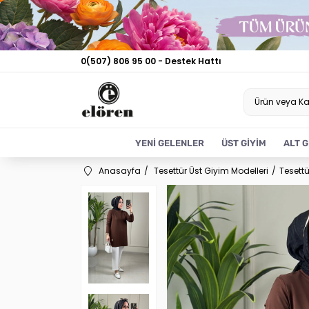
0(507) 806 95 00 - Destek Hattı
YENİ GELENLER
ÜST GİYİM
ALT G
Anasayfa
Tesettür Üst Giyim Modelleri
Tesettü