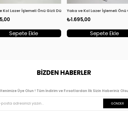
dın Tunik Haki KSR 2003
e Kol Lazer İşlemeli Önü Gizli Düğmeli Kadın Tunik Kırmızı KSR 20
Yaka ve Kol Lazer İşlemeli Önü
5,00
₺1.695,00
Sepete Ekle
Sepete Ekle
BİZDEN HABERLER
ltenimize Üye Olun ! Tüm İndirim ve Fırsatlardan İlk Sizin Haberiniz Olsu
GÖNDER