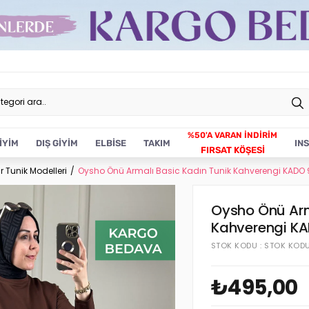
İYİM
DIŞ GİYİM
ELBİSE
TAKIM
IN
FIRSAT KÖŞESİ
r Tunik Modelleri
Oysho Önü Armalı Basic Kadın Tunik Kahverengi KADO 
Oysho Önü Arm
Kahverengi K
STOK KODU
STOK KOD
₺495,00