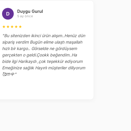
Duygu Gurul
Me
D
M
5 ay önce
5 
★★★★★
★★★★
"Bu sitenizden ikinci ürün alışım..Henüz dün
"Dün sipar
sipariş verdim Bugün elime ulaştı maşallah
alakaları 
hızlı bir kargo.. Görselde ne gördüysem
çok tşk ed
gerçekten o geldi.Çookk beğendim..Ha
yerler kalm
bide ilgi Harikaydı ,çok teşekkür ediyorum
ile sipariş
Emeğinize sağlık Hayırlı müşteriler diliyorum
🥰🤲🌹"