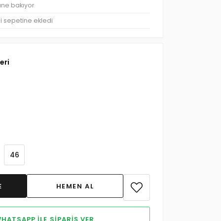
üne bakıyor
şi sepetine ekledi
eri
46
HATSAPP ILE SIPARIŞ VER