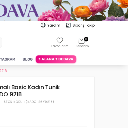
Yardım
Sipariş Takip
0
Favorilerim
Sepetim
1 ALANA 1 BEDAVA
STAGRAM
BLOG
9218
alı Basic Kadın Tunik
ADO 9218
U
STOK KODU
(KADO-26Y9218)