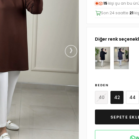
15
kişi şu an bu ür
Son 24 saatte
21
ki
Diğer renk seçenekl
›
BEDEN
40
42
44
W