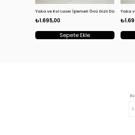
Yaka ve Kol Lazer İşlemeli Önü Gizli Düğmeli Ka
Yaka v
₺1.695,00
₺1.69
Sepete Ekle
Bü