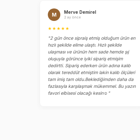
Merve Demirel
M
2 ay önce
★★★★★
el
"2 gün önce sipraiş etmiş olduğum ürün en
ok memnun
hızlı şekilde elime ulaştı. Hızlı şekilde
ketlemesi
ulaşması ve ürünün hem sade hemde şıj
oluşuyla görünce iyiki sipariş etmişim
dedirtti. Sipariş ederken ürün adına kalıb
olarak tereddüt etmiştim lakin kalıb ölçüleri
tam imiş tam oldu.Beklediğimden daha da
fazlasıyla karşılaşmak mükemmel. Bu yazın
favori elbisesi olacağı kesin☺️"