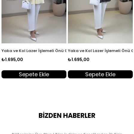
2003
i Düğmeli Kadın Tunik Kırmızı KSR 2003
a ve Kol Lazer İşlemeli Önü Gizli Düğmeli Kadın Tunik Sarı KSR 2
Yaka ve Kol Lazer İşlemeli Önü Gizl
Qup
695,00
₺1.695,00
₺1.
Sepete Ekle
Sepete Ekle
BİZDEN HABERLER