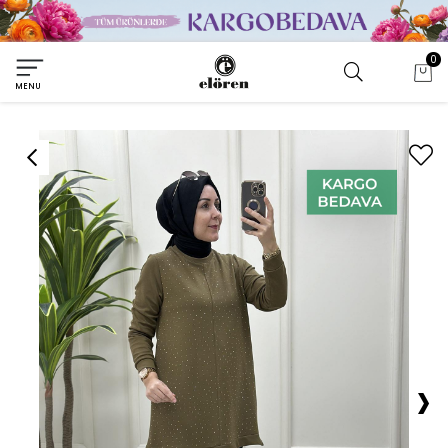
0
MENU
›