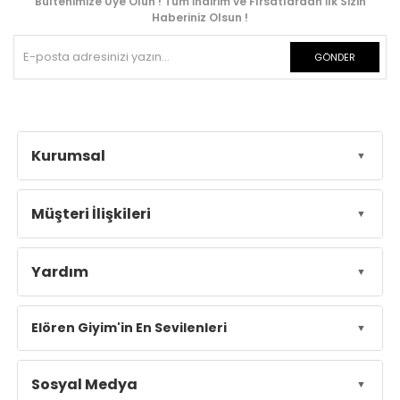
Bültenimize Üye Olun ! Tüm İndirim ve Fırsatlardan İlk Sizin
Haberiniz Olsun !
GÖNDER
Kurumsal
Müşteri İlişkileri
Yardım
Elören Giyim'in En Sevilenleri
Sosyal Medya