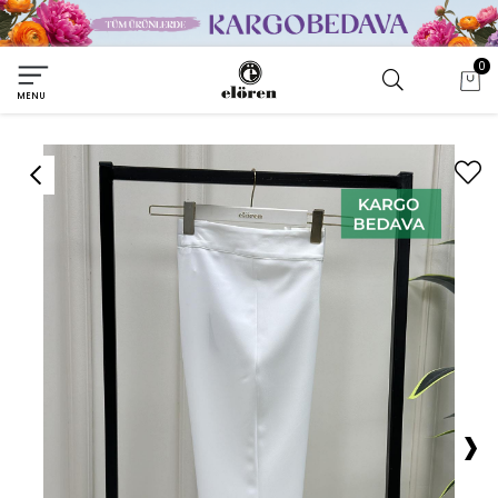
0
MENU
›