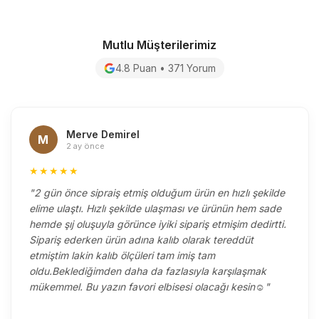
Mutlu Müşterilerimiz
4.8 Puan • 371 Yorum
Merve Demirel
M
2 ay önce
★★★★★
"2 gün önce sipraiş etmiş olduğum ürün en hızlı şekilde
elime ulaştı. Hızlı şekilde ulaşması ve ürünün hem sade
hemde şıj oluşuyla görünce iyiki sipariş etmişim dedirtti.
Sipariş ederken ürün adına kalıb olarak tereddüt
etmiştim lakin kalıb ölçüleri tam imiş tam
oldu.Beklediğimden daha da fazlasıyla karşılaşmak
mükemmel. Bu yazın favori elbisesi olacağı kesin☺️"