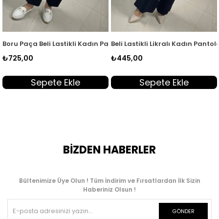
antolon Acı Kahve MLH 8083
Boru Paça Beli Lastikli Kadın Pantolon Lacivert MLH 8083
Beli Lastikli Likralı Kadın Panto
₺725,00
₺445,00
Sepete Ekle
Sepete Ekle
BİZDEN HABERLER
Bültenimize Üye Olun ! Tüm İndirim ve Fırsatlardan İlk Sizin
Haberiniz Olsun !
GÖNDER