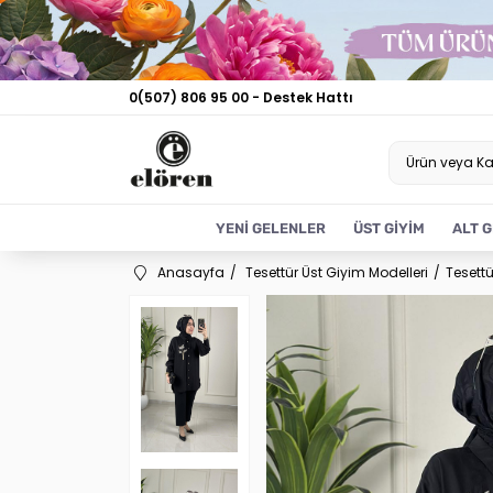
0(507) 806 95 00 - Destek Hattı
YENİ GELENLER
ÜST GİYİM
ALT G
Anasayfa
Tesettür Üst Giyim Modelleri
Tesettü