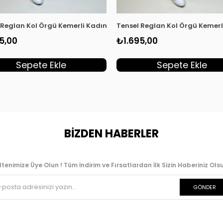
vert EYL 2172
 Reglan Kol Örgü Kemerli Kadın Tunik Kiremit EYL 2172
Tensel Reglan Kol Örgü Kemerli
5,00
₺1.695,00
Sepete Ekle
Sepete Ekle
BİZDEN HABERLER
ltenimize Üye Olun ! Tüm İndirim ve Fırsatlardan İlk Sizin Haberiniz Olsu
GÖNDER