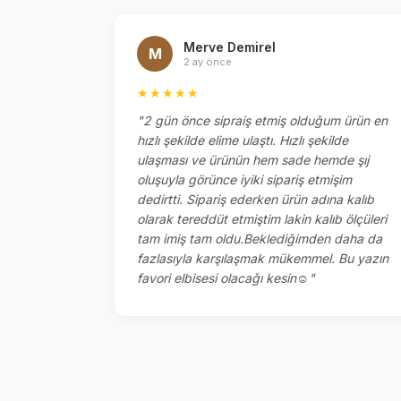
Merve Demirel
M
2 ay önce
★★★★★
el
"2 gün önce sipraiş etmiş olduğum ürün en
ok memnun
hızlı şekilde elime ulaştı. Hızlı şekilde
ketlemesi
ulaşması ve ürünün hem sade hemde şıj
oluşuyla görünce iyiki sipariş etmişim
dedirtti. Sipariş ederken ürün adına kalıb
olarak tereddüt etmiştim lakin kalıb ölçüleri
tam imiş tam oldu.Beklediğimden daha da
fazlasıyla karşılaşmak mükemmel. Bu yazın
favori elbisesi olacağı kesin☺️"