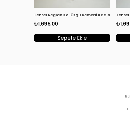
Tensel Reglan Kol Örgü Kemerli Kadın Tunik Laci
Tensel
₺1.695,00
₺1.69
Sepete Ekle
Bü