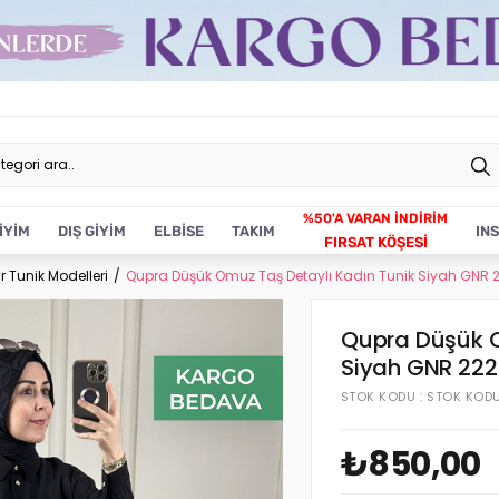
İYİM
DIŞ GİYİM
ELBİSE
TAKIM
IN
FIRSAT KÖŞESİ
r Tunik Modelleri
Qupra Düşük Omuz Taş Detaylı Kadın Tunik Siyah GNR 
Qupra Düşük O
Siyah GNR 222
STOK KODU
STOK KOD
₺850,00