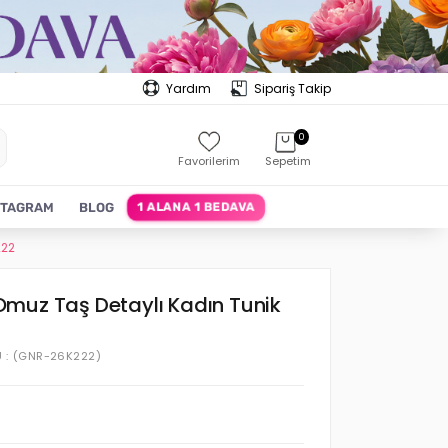
Yardım
Sipariş Takip
0
Favorilerim
Sepetim
1 ALANA 1 BEDAVA
STAGRAM
BLOG
222
muz Taş Detaylı Kadın Tunik
U
(GNR-26K222)