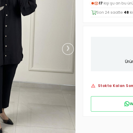
17
kişi şu an bu ür
Son 24 saatte
48
ki
›
Ürü
Stokta Kalan Son
W