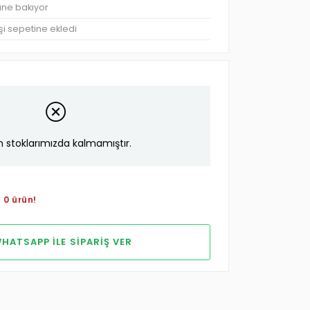
üne bakıyor
şi sepetine ekledi
n stoklarımızda kalmamıştır.
 0 ürün!
HATSAPP ILE SIPARIŞ VER