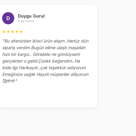
Duygu Gurul
Me
D
M
5 ay önce
5 
★★★★★
★★★★
"Bu sitenizden ikinci ürün alışım..Henüz dün
"Dün sipar
sipariş verdim Bugün elime ulaştı maşallah
alakaları 
hızlı bir kargo.. Görselde ne gördüysem
çok tşk ed
gerçekten o geldi.Çookk beğendim..Ha
yerler kalm
bide ilgi Harikaydı ,çok teşekkür ediyorum
ile sipariş
Emeğinize sağlık Hayırlı müşteriler diliyorum
🥰🤲🌹"