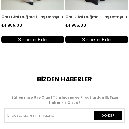
ım Siyah KEİ 2166
unik ve Pantolon Kadın İkili Takım Gül Kurusu KEİ 2166
Önü Gizli Düğmeli Taş Detaylı Tunik ve Pantolon Kadın İkili Takı
Önü Gizli Düğmeli Taş Detaylı Tu
₺1.955,00
₺1.955,00
Sepete Ekle
Sepete Ekle
BİZDEN HABERLER
Bültenimize Üye Olun ! Tüm İndirim ve Fırsatlardan İlk Sizin
Haberiniz Olsun !
GÖNDER