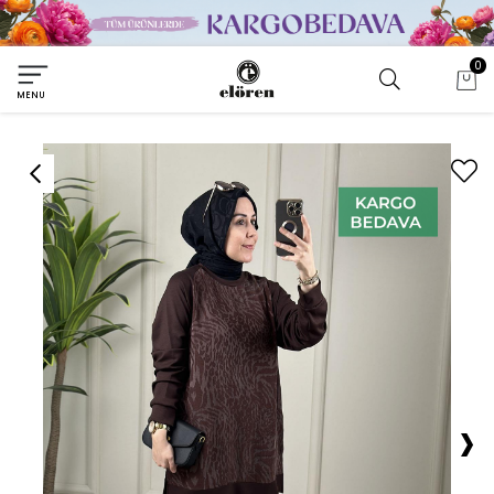
0
MENU
›