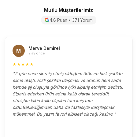
Mutlu Müşterilerimiz
4.8 Puan • 371 Yorum
Merve Demirel
M
2 ay önce
★★★★★
"2 gün önce sipraiş etmiş olduğum ürün en hızlı şekilde
elime ulaştı. Hızlı şekilde ulaşması ve ürünün hem sade
hemde şıj oluşuyla görünce iyiki sipariş etmişim dedirtti.
Sipariş ederken ürün adına kalıb olarak tereddüt
etmiştim lakin kalıb ölçüleri tam imiş tam
oldu.Beklediğimden daha da fazlasıyla karşılaşmak
mükemmel. Bu yazın favori elbisesi olacağı kesin☺️"