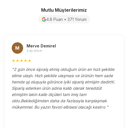
Mutlu Müşterilerimiz
4.8 Puan • 371 Yorum
Merve Demirel
M
2 ay önce
★★★★★
"2 gün önce sipraiş etmiş olduğum ürün en hızlı şekilde
elime ulaştı. Hızlı şekilde ulaşması ve ürünün hem sade
hemde şıj oluşuyla görünce iyiki sipariş etmişim dedirtti.
Sipariş ederken ürün adına kalıb olarak tereddüt
etmiştim lakin kalıb ölçüleri tam imiş tam
oldu.Beklediğimden daha da fazlasıyla karşılaşmak
mükemmel. Bu yazın favori elbisesi olacağı kesin☺️"