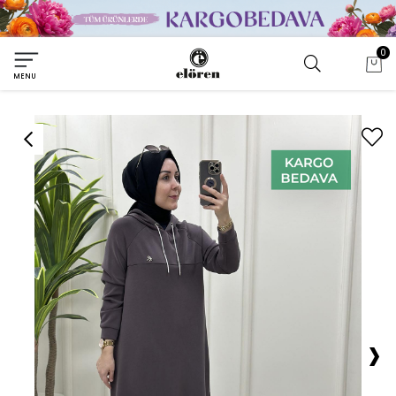
0
MENU
›