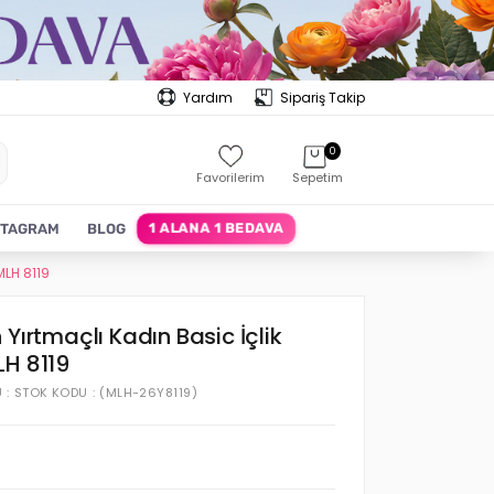
Yardım
Sipariş Takip
0
Favorilerim
Sepetim
1 ALANA 1 BEDAVA
STAGRAM
BLOG
MLH 8119
 Yırtmaçlı Kadın Basic İçlik
LH 8119
U
STOK KODU
(MLH-26Y8119)