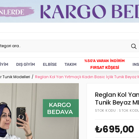
İYİM
DIŞ GİYİM
ELBİSE
TAKIM
IN
FIRSAT KÖŞESİ
r Tunik Modelleri
Reglan Kol Yan Yırtmaçlı Kadın Basic İçlik Tunik Beyaz 
Reglan Kol Yan
Tunik Beyaz M
STOK KODU
STOK KOD
₺695,00