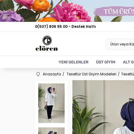
0(507) 806 95 00 - Destek Hattı
YENİ GELENLER
ÜST GİYİM
ALT G
Anasayfa
Tesettür Üst Giyim Modelleri
Tesettü