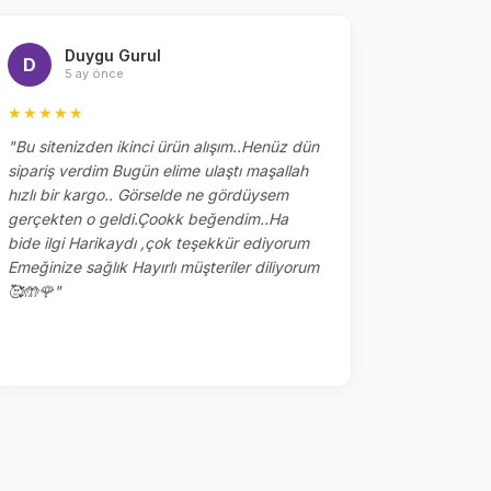
Duygu Gurul
Me
D
M
5 ay önce
5 
★★★★★
★★★★
"Bu sitenizden ikinci ürün alışım..Henüz dün
"Dün sipar
sipariş verdim Bugün elime ulaştı maşallah
alakaları 
hızlı bir kargo.. Görselde ne gördüysem
çok tşk ed
gerçekten o geldi.Çookk beğendim..Ha
yerler kalm
bide ilgi Harikaydı ,çok teşekkür ediyorum
ile sipariş
Emeğinize sağlık Hayırlı müşteriler diliyorum
🥰🤲🌹"