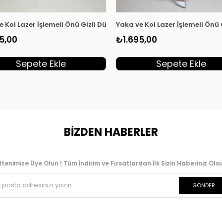
dın Tunik Haki KSR 2003
e Kol Lazer İşlemeli Önü Gizli Düğmeli Kadın Tunik Kırmızı KSR 20
Yaka ve Kol Lazer İşlemeli Önü
5,00
₺1.695,00
Sepete Ekle
Sepete Ekle
BİZDEN HABERLER
ltenimize Üye Olun ! Tüm İndirim ve Fırsatlardan İlk Sizin Haberiniz Olsu
GÖNDER