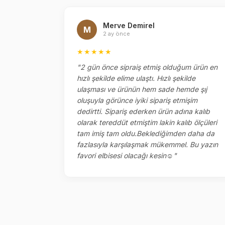
Merve Demirel
M
2 ay önce
★★★★★
ipariş
"2 gün önce sipraiş etmiş olduğum ürün en
tı
hızlı şekilde elime ulaştı. Hızlı şekilde
etlemesi
ulaşması ve ürünün hem sade hemde şıj
meğinize
oluşuyla görünce iyiki sipariş etmişim
enklerini
dedirtti. Sipariş ederken ürün adına kalıb
olarak tereddüt etmiştim lakin kalıb ölçüleri
llah ￼"
tam imiş tam oldu.Beklediğimden daha da
fazlasıyla karşılaşmak mükemmel. Bu yazın
favori elbisesi olacağı kesin☺️"