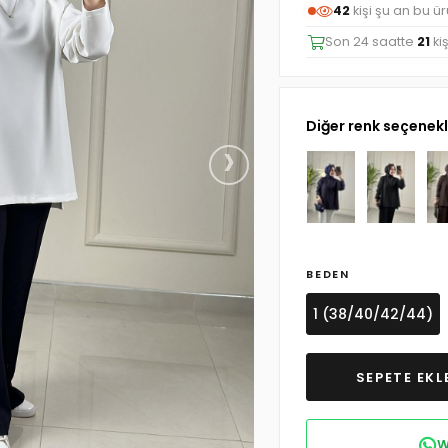
42
kişi şu an bu ü
Son 24 saatte
21
ki
Diğer renk seçenekl
›
BEDEN
1 (38/40/42/44)
W