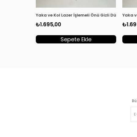
Yaka ve Kol Lazer İşlemeli Önü Gizli Düğmeli Ka
Yaka v
₺1.695,00
₺1.69
Sepete Ekle
Bü