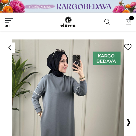
0
MENU
›