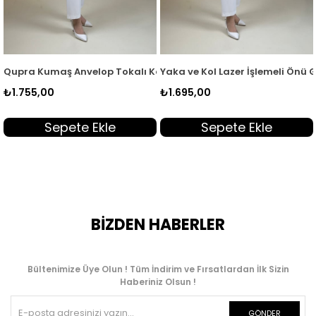
adın Tunik Kahverengi QTN 7104
Qupra Kumaş Anvelop Tokalı Kadın Tunik Lacivert QTN 7104
Yaka ve Kol Lazer İşlemeli Önü 
₺1.755,00
₺1.695,00
Sepete Ekle
Sepete Ekle
BİZDEN HABERLER
Bültenimize Üye Olun ! Tüm İndirim ve Fırsatlardan İlk Sizin
Haberiniz Olsun !
GÖNDER