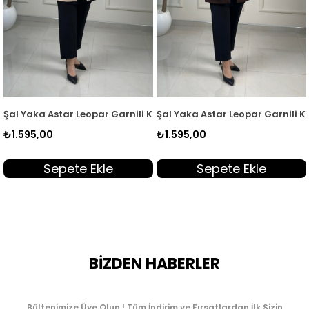
Siyah EYL 1495
star Leopar Garnili Kadın Ceket Taş EYL 1495
Şal Yaka Astar Leopar Garnili Kadın Ceket 
Kruvaze Ya
₺1.595,00
₺1
₺1.495,00
epete Ekle
Sepete Ekle
Se
BİZDEN HABERLER
Bültenimize Üye Olun ! Tüm İndirim ve Fırsatlardan İlk Sizin