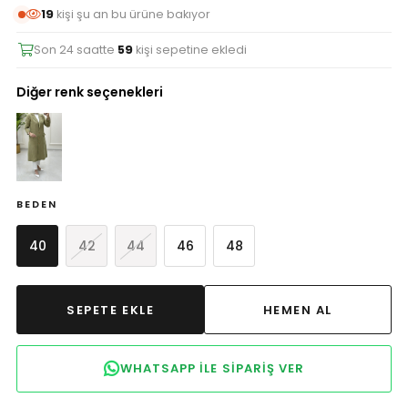
19
kişi şu an bu ürüne bakıyor
Son 24 saatte
59
kişi sepetine ekledi
Diğer renk seçenekleri
BEDEN
40
42
44
46
48
WHATSAPP ILE SIPARIŞ VER