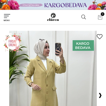
0
MENU
›