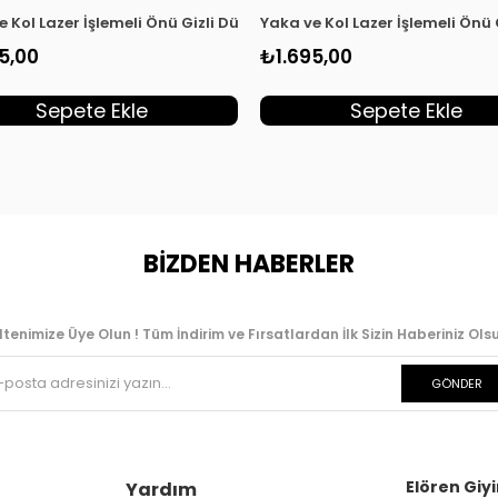
dın Tunik Haki KSR 2003
e Kol Lazer İşlemeli Önü Gizli Düğmeli Kadın Tunik Kırmızı KSR 20
Yaka ve Kol Lazer İşlemeli Önü
5,00
₺1.695,00
Sepete Ekle
Sepete Ekle
BİZDEN HABERLER
ltenimize Üye Olun ! Tüm İndirim ve Fırsatlardan İlk Sizin Haberiniz Olsu
GÖNDER
Elören Giyi
Yardım