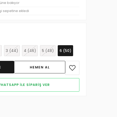
rüne bakıyor
şi sepetine ekledi
3 (44)
4 (46)
5 (48)
6 (50)
HATSAPP ILE SIPARIŞ VER