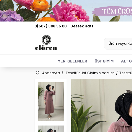
0(507) 806 95 00 - Destek Hattı
YENİ GELENLER
ÜST GİYİM
ALT G
Anasayfa
Tesettür Üst Giyim Modelleri
Tesettü