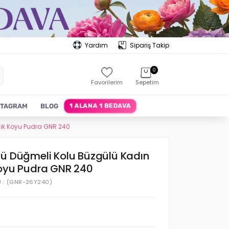
Yardım
Sipariş Takip
0
Favorilerim
Sepetim
1 ALANA 1 BEDAVA
STAGRAM
BLOG
nik Koyu Pudra GNR 240
nü Düğmeli Kolu Büzgülü Kadın
Koyu Pudra GNR 240
U
(GNR-26Y240)