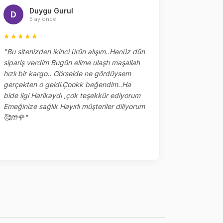
Duygu Gurul
Me
D
M
5 ay önce
5 
★★★★★
★★★★
"Bu sitenizden ikinci ürün alışım..Henüz dün
"Dün sipar
sipariş verdim Bugün elime ulaştı maşallah
alakaları 
hızlı bir kargo.. Görselde ne gördüysem
çok tşk ed
gerçekten o geldi.Çookk beğendim..Ha
yerler kalm
bide ilgi Harikaydı ,çok teşekkür ediyorum
ile sipariş
Emeğinize sağlık Hayırlı müşteriler diliyorum
🥰🤲🌹"