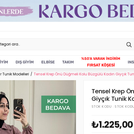
İYİM
DIŞ GİYİM
ELBİSE
TAKIM
IN
FIRSAT KÖŞESİ
r Tunik Modelleri
Tensel Krep Önü Düğmeli Kolu Büzgülü Kadın Giyçık Tu
Tensel Krep Ö
Giyçık Tunik 
STOK KODU
STOK KOD
₺1.225,00