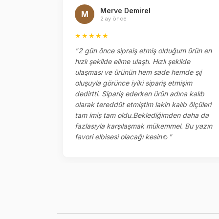
Merve Demirel
M
2 ay önce
★★★★★
el
"2 gün önce sipraiş etmiş olduğum ürün en
ok memnun
hızlı şekilde elime ulaştı. Hızlı şekilde
ketlemesi
ulaşması ve ürünün hem sade hemde şıj
oluşuyla görünce iyiki sipariş etmişim
dedirtti. Sipariş ederken ürün adına kalıb
olarak tereddüt etmiştim lakin kalıb ölçüleri
tam imiş tam oldu.Beklediğimden daha da
fazlasıyla karşılaşmak mükemmel. Bu yazın
favori elbisesi olacağı kesin☺️"