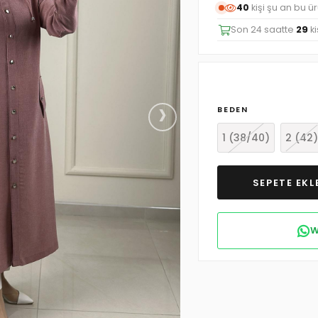
40
kişi şu an bu ü
Son 24 saatte
29
ki
›
BEDEN
1 (38/40)
2 (42)
W