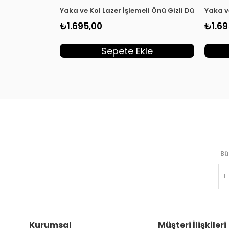
Yaka ve Kol Lazer İşlemeli Önü Gizli Düğmeli Ka
Yaka v
₺1.695,00
₺1.69
Sepete Ekle
Bü
Kurumsal
Müşteri İlişkileri