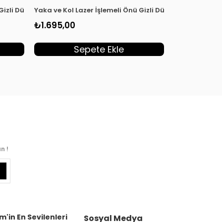
03
 Gizli Düğmeli Kadın Tunik Sarı KSR 2003
Yaka ve Kol Lazer İşlemeli Önü Gizli Düğmeli Kadın Tun
Qupra Kumaş 
₺1.695,00
₺1.755,00
Sepete Ekle
S
n !
m'in En Sevilenleri
Sosyal Medya