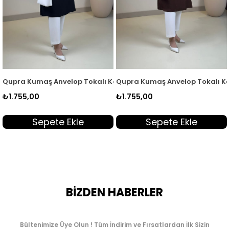
SR 2003
 Gizli Düğmeli Kadın Tunik Acı Kahve KSR 2003
Qupra Kumaş Anvelop Tokalı Kadın Tunik Siyah QTN 7104
Qupra Kumaş Anvelop Tokalı Ka
₺1.755,00
₺1.755,00
Sepete Ekle
Sepete Ekle
BİZDEN HABERLER
Bültenimize Üye Olun ! Tüm İndirim ve Fırsatlardan İlk Sizin