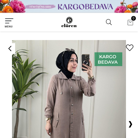
0
MENU
›