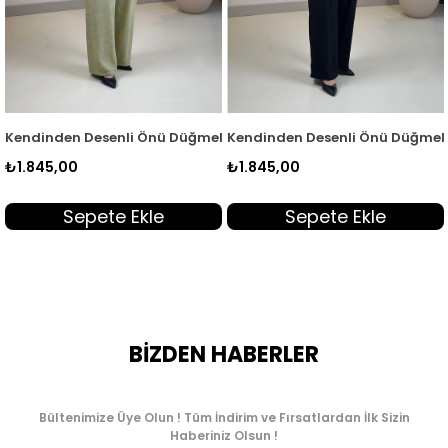
Takım Mürdüm KADO 263170
Tunik ve Pantolon Kadın İkili Takım Kahverengi KADO 263170
Kendinden Desenli Önü Düğmeli Tunik ve Pantolon Kadın İkili Tak
Kendinden Desenli Önü Düğmeli T
B
₺1.845,00
₺1.845,00
₺
Sepete Ekle
Sepete Ekle
BİZDEN HABERLER
Bültenimize Üye Olun ! Tüm İndirim ve Fırsatlardan İlk Sizin
Haberiniz Olsun !