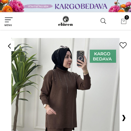
0
MENU
›