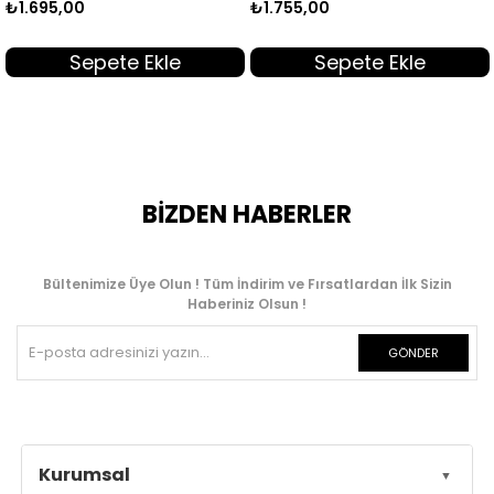
₺1.695,00
₺1.755,00
Sepete Ekle
Sepete Ekle
BİZDEN HABERLER
Bültenimize Üye Olun ! Tüm İndirim ve Fırsatlardan İlk Sizin
Haberiniz Olsun !
GÖNDER
Kurumsal