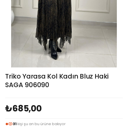
Triko Yarasa Kol Kadın Bluz Haki
SAGA 906090
₺685,00
31
kişi şu an bu ürüne bakıyor