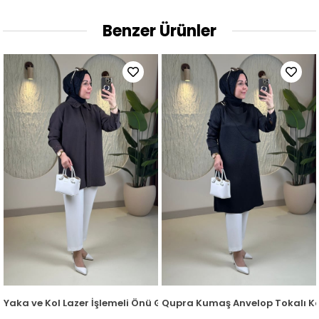
Benzer Ürünler
ı KSR 2003
Gizli Düğmeli Kadın Tunik Sarı KSR 2003
Yaka ve Kol Lazer İşlemeli Önü Gizli Düğmeli Kadın Tunik Acı Ka
Qupra Kumaş Anvelop Tokalı Ka