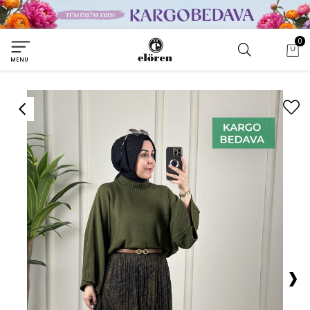
0
MENU
›