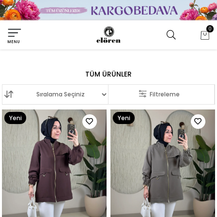
0
MENU
TÜM ÜRÜNLER
Sıralama
Filtreleme
Yeni
Yeni
Ürün
Ürün