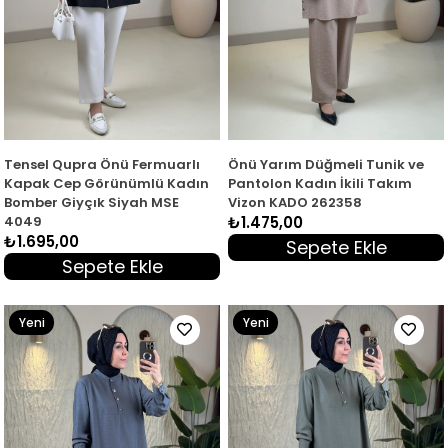
Tensel Qupra Önü Fermuarlı
Önü Yarım Düğmeli Tunik ve
Kapak Cep Görünümlü Kadın
Pantolon Kadın İkili Takım
Bomber Giyçık Siyah MSE
Vizon KADO 262358
4049
₺1.475,00
₺1.695,00
Sepete Ekle
Sepete Ekle
Yeni
Yeni
Ürün
Ürün