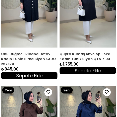
Önü Düğmeli Ribana Detaylı
Qupra Kumaş Anvelop Tokalı
Kadın Tunik Hırka Siyah KADO
Kadın Tunik Siyah QTN 7104
257370
₺1.755,00
₺845,00
Sepete Ekle
Sepete Ekle
Yeni
Yeni
Ürün
Ürün