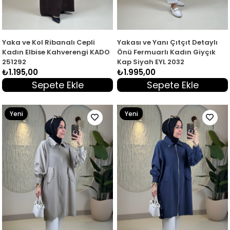
Yaka ve Kol Ribanalı Cepli
Yakası ve Yanı Çıtçıt Detaylı
Kadın Elbise Kahverengi KADO
Önü Fermuarlı Kadın Giyçık
251292
Kap Siyah EYL 2032
₺1.195,00
₺1.995,00
Sepete Ekle
Sepete Ekle
Yeni
Yeni
Ürün
Ürün