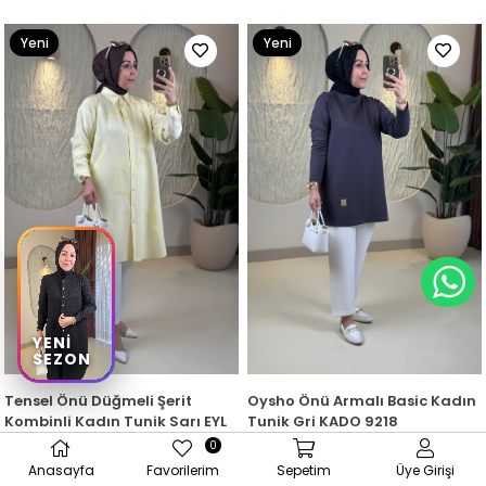
Yeni
Yeni
Ürün
Ürün
YENİ
SEZON
Tensel Önü Düğmeli Şerit
Oysho Önü Armalı Basic Kadın
Kombinli Kadın Tunik Sarı EYL
Tunik Gri KADO 9218
2219
₺495,00
0
₺1.735,00
Sepete Ekle
Anasayfa
Favorilerim
Sepetim
Üye Girişi