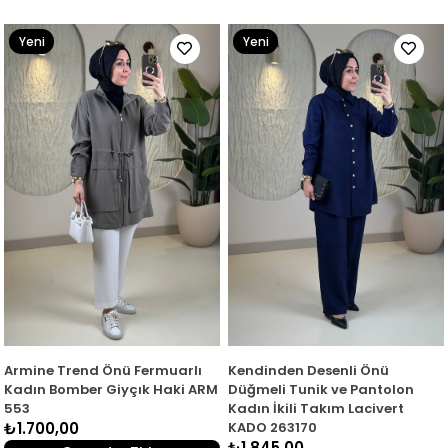
Yeni
Yeni
Ürün
Ürün
Armine Trend Önü Fermuarlı
Kendinden Desenli Önü
Kadın Bomber Giyçık Haki ARM
Düğmeli Tunik ve Pantolon
553
Kadın İkili Takım Lacivert
₺1.700,00
KADO 263170
₺1.845,00