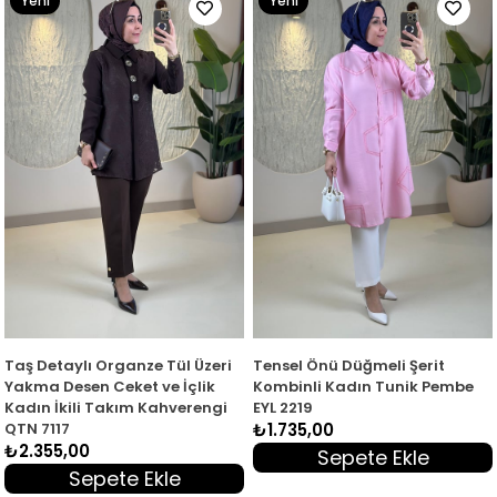
Yeni
Yeni
Ürün
Ürün
Taş Detaylı Organze Tül Üzeri
Tensel Önü Düğmeli Şerit
Yakma Desen Ceket ve İçlik
Kombinli Kadın Tunik Pembe
Kadın İkili Takım Kahverengi
EYL 2219
QTN 7117
₺1.735,00
₺2.355,00
Sepete Ekle
Sepete Ekle