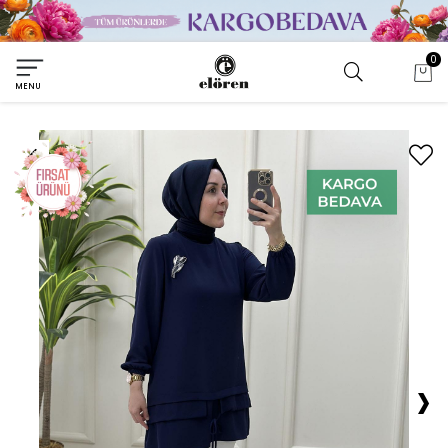
0
MENU
›