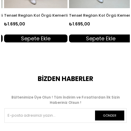
 Kadın Tunik Acı Kahve EYL 2172
Tensel Reglan Kol Örgü Kemerli Kadın Tunik Yeşil EYL 2172
Tensel Reglan Kol Örgü Kemerli 
₺1.695,00
₺1.695,00
Sepete Ekle
Sepete Ekle
BİZDEN HABERLER
Bültenimize Üye Olun ! Tüm İndirim ve Fırsatlardan İlk Sizin
Haberiniz Olsun !
GÖNDER