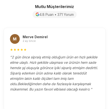
Mutlu Müşterilerimiz
4.8 Puan • 371 Yorum
Merve Demirel
M
2 ay önce
★★★★★
"2 gün önce sipraiş etmiş olduğum ürün en hızlı şekilde
elime ulaştı. Hızlı şekilde ulaşması ve ürünün hem sade
hemde şıj oluşuyla görünce iyiki sipariş etmişim dedirtti.
Sipariş ederken ürün adına kalıb olarak tereddüt
etmiştim lakin kalıb ölçüleri tam imiş tam
oldu.Beklediğimden daha da fazlasıyla karşılaşmak
mükemmel. Bu yazın favori elbisesi olacağı kesin☺️"