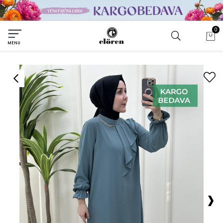
0
MENU
›