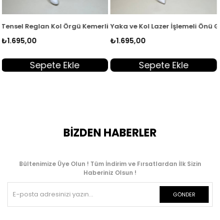
erli Kadın Tunik Siyah EYL 2172
Yaka ve Kol Lazer İşlemeli Önü Gizli Düğmeli Kadın Tunik H
Yaka ve Kol Lazer İşlemeli 
₺1.695,00
₺1.695,00
Sepete Ekle
Sepete Ekle
BİZDEN HABERLER
Bültenimize Üye Olun ! Tüm İndirim ve Fırsatlardan İlk Sizin
Haberiniz Olsun !
GÖNDER