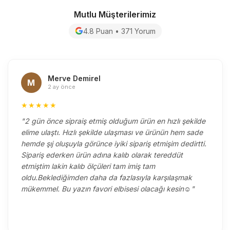
Mutlu Müşterilerimiz
4.8 Puan • 371 Yorum
Merve Demirel
M
2 ay önce
★★★★★
"2 gün önce sipraiş etmiş olduğum ürün en hızlı şekilde
elime ulaştı. Hızlı şekilde ulaşması ve ürünün hem sade
hemde şıj oluşuyla görünce iyiki sipariş etmişim dedirtti.
Sipariş ederken ürün adına kalıb olarak tereddüt
etmiştim lakin kalıb ölçüleri tam imiş tam
oldu.Beklediğimden daha da fazlasıyla karşılaşmak
mükemmel. Bu yazın favori elbisesi olacağı kesin☺️"