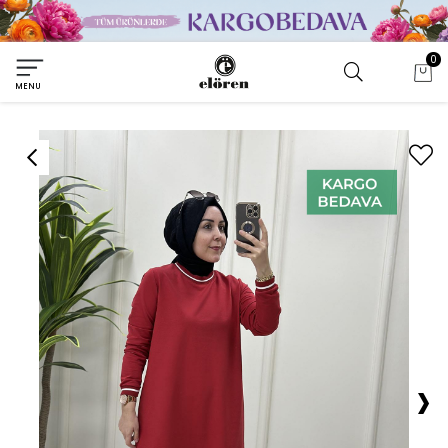
0
MENU
›