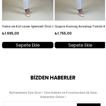
ı KSR 2003
Gizli Düğmeli Kadın Tunik Sarı KSR 2003
Yaka ve Kol Lazer İşlemeli Önü Gizli Düğmeli Kadın Tunik Acı Ka
Qupra Kumaş Anvelop Tokalı Ka
₺1.695,00
₺1.755,00
Sepete Ekle
Sepete Ekle
BİZDEN HABERLER
Bültenimize Üye Olun ! Tüm İndirim ve Fırsatlardan İlk Sizin
Haberiniz Olsun !