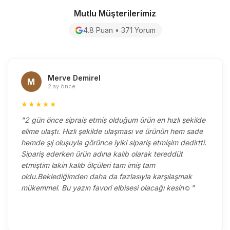
Mutlu Müşterilerimiz
4.8 Puan • 371 Yorum
Merve Demirel
M
2 ay önce
★★★★★
"2 gün önce sipraiş etmiş olduğum ürün en hızlı şekilde
elime ulaştı. Hızlı şekilde ulaşması ve ürünün hem sade
hemde şıj oluşuyla görünce iyiki sipariş etmişim dedirtti.
Sipariş ederken ürün adına kalıb olarak tereddüt
etmiştim lakin kalıb ölçüleri tam imiş tam
oldu.Beklediğimden daha da fazlasıyla karşılaşmak
mükemmel. Bu yazın favori elbisesi olacağı kesin☺️"