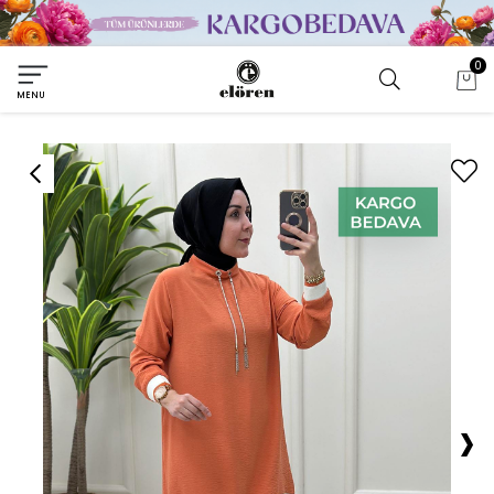
0
MENU
›