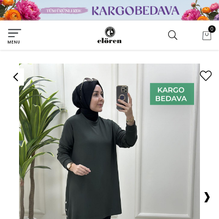
0
MENU
›