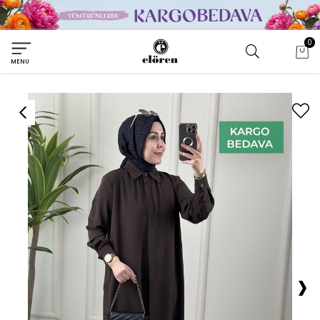
0
MENU
›