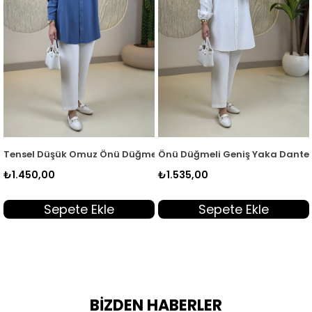
1
 Kadın Tunik Yeşil MGZN 7351
Tensel Düşük Omuz Önü Düğmeli Kadın Tunik Mavi MGZN 7351
Önü Düğmeli Geniş Yaka Dantel 
₺1.450,00
₺1.535,00
Sepete Ekle
Sepete Ekle
BİZDEN HABERLER