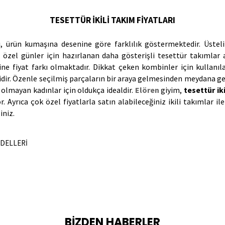
TESETTÜR İKİLİ TAKIM FİYATLARI
e özel günler için hazırlanan daha gösterişli tesettür takımlar a
e fiyat farkı olmaktadır. Dikkat çeken kombinler için kullanılan
dir. Özenle seçilmiş parçaların bir araya gelmesinden meydana ge
olmayan kadınlar için oldukça idealdir. 
Elören
giyim, 
tesettür ik
. Ayrıca çok özel fiyatlarla satın alabileceğiniz ikili takımlar
il
niz. 
DELLERİ
BİZDEN HABERLER