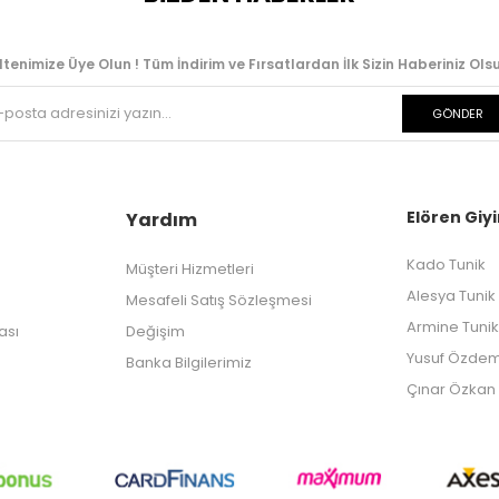
ltenimize Üye Olun ! Tüm İndirim ve Fırsatlardan İlk Sizin Haberiniz Olsu
GÖNDER
Elören Giyi
Yardım
Kado Tunik
Müşteri Hizmetleri
Alesya Tunik
Mesafeli Satış Sözleşmesi
Armine Tunik
kası
Değişim
Yusuf Özdem
Banka Bilgilerimiz
Çınar Özkan 