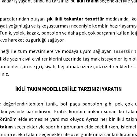
kadar iş yaşantısında da tarzınızı bu 
ikili takım
 seçenekleriyle yan
parçalarından oluşan 
şık ikili takımlar tesettür
 modasında, ko
ayat yoğunluğu ve iş koşuşturması nedeniyle kombin hazırlayamıyor
Tunik, yelek, kazak, pantolon ve daha pek çok parçanın kullanıldığ
k ve hareket özgürlüğü sağlıyor.
eği ile tüm mevsimlere ve modaya uyum sağlayan 
tesettür t
kle yazın cıvıl cıvıl renklerini üzerinde taşımak isteyenler için o
ombinler için ise gri, siyah, bej olmak üzere çok özel renklerle t
iniz.
İKİLİ TAKIM MODELLERİ İLE TARZINIZI YARATIN
de değerlendirilebilen tunik, bol paça pantolon gibi pek çok 
i bünyesinde barındırıyor. Pratik kombin imkanı sunan bu takı
 görünüm elde etmesine yardımcı oluyor. Ayrıca her bir ikili takım
i takım
 seçenekleriyle spor bir görünüm elde edebilirken, işlemeli 
ı sıra etekli takım seçenekleri ile özel günlerinizi canlandırabilirs