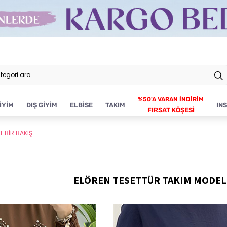
İYİM
DIŞ GİYİM
ELBİSE
TAKIM
IN
FIRSAT KÖŞESİ
L BİR BAKIŞ
ELÖREN TESETTÜR TAKIM MODELL