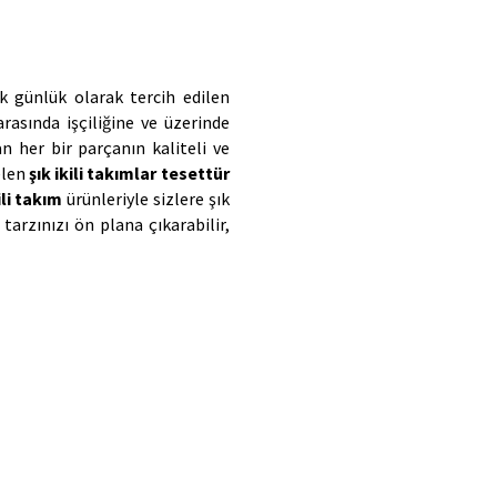
fiyatları, ürün kumaşına desenine göre farklılık göstermektedir. Üstelik günlük olarak tercih edilen 
rasında işçiliğine ve üzerinde 
 her bir parçanın kaliteli ve 
len 
şık ikili takımlar tesettür 
ili takım
 ürünleriyle sizlere şık 
e tarzınızı ön plana çıkarabilir, 