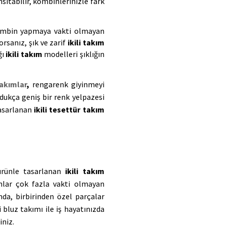
sıtabilir, kombinlerinizle fark 
mbin yapmaya vakti olmayan 
sanız, şık ve zarif 
ikili takım
ı 
ikili takım
 modelleri şıklığın 
akımlar
,
 rengarenk giyinmeyi 
ldukça geniş bir renk yelpazesi 
asarlanan 
ikili tesettür takım
ürünle tasarlanan 
ikili takım
mlar çok fazla vakti olmayan 
da, birbirinden özel parçalar 
bluz takımı ile iş hayatınızda 
iniz.