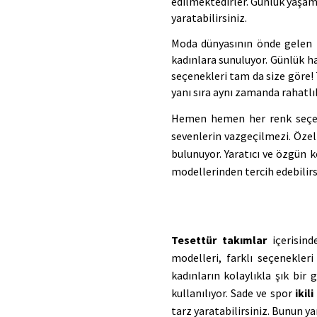
edilmektedirler. Günlük yaşam 
yaratabilirsiniz.
Moda dünyasının önde gelen 
kadınlara sunuluyor. Günlük h
seçenekleri tam da size göre! 
yanı sıra aynı zamanda rahatlı
Hemen hemen her renk seçen
sevenlerin vazgeçilmezi. Özelli
bulunuyor. Yaratıcı ve özgün k
modellerinden tercih edebilirs
Tesettür takımlar
 içerisin
modelleri, farklı seçenekler
kadınların kolaylıkla şık bir
kullanılıyor. Sade ve spor 
ikil
tarz yaratabilirsiniz. Bunun yan