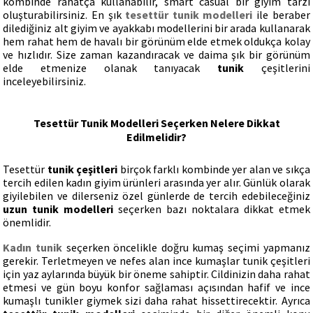
kombinde rahatça kullanabilir, smart casual bir giyim tarzı
oluşturabilirsiniz. En şık
tesettür tunik modelleri
ile beraber
dilediğiniz alt giyim ve ayakkabı modellerini bir arada kullanarak
hem rahat hem de havalı bir görünüm elde etmek oldukça kolay
ve hızlıdır. Size zaman kazandıracak ve daima şık bir görünüm
elde etmenize olanak tanıyacak
tunik
çeşitlerini
inceleyebilirsiniz.
Tesettür Tunik Modelleri Seçerken Nelere Dikkat
Edilmelidir?
Tesettür
tunik çeşitleri
birçok farklı kombinde yer alan ve sıkça
tercih edilen kadın giyim ürünleri arasında yer alır. Günlük olarak
giyilebilen ve dilerseniz özel günlerde de tercih edebileceğiniz
uzun tunik modelleri
seçerken bazı noktalara dikkat etmek
önemlidir.
Kadın tunik
seçerken öncelikle doğru kumaş seçimi yapmanız
gerekir. Terletmeyen ve nefes alan ince kumaşlar tunik çeşitleri
için yaz aylarında büyük bir öneme sahiptir. Cildinizin daha rahat
etmesi ve gün boyu konfor sağlaması açısından hafif ve ince
kumaşlı tunikler giymek sizi daha rahat hissettirecektir. Ayrıca