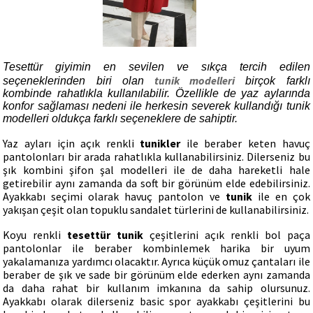
Tesettür giyimin en sevilen ve sıkça tercih edilen
tunik modelleri
seçeneklerinden biri olan
birçok farklı
kombinde rahatlıkla kullanılabilir. Özellikle de yaz aylarında
konfor sağlaması nedeni ile herkesin severek kullandığı tunik
modelleri oldukça farklı seçeneklere de sahiptir.
Yaz ayları için açık renkli
tunikler
ile beraber keten havuç
pantolonları bir arada rahatlıkla kullanabilirsiniz. Dilerseniz bu
şık kombini şifon şal modelleri ile de daha hareketli hale
getirebilir aynı zamanda da soft bir görünüm elde edebilirsiniz.
Ayakkabı seçimi olarak havuç pantolon ve
tunik
ile en çok
yakışan çeşit olan topuklu sandalet türlerini de kullanabilirsiniz.
Koyu renkli
tesettür tunik
çeşitlerini açık renkli bol paça
pantolonlar ile beraber kombinlemek harika bir uyum
yakalamanıza yardımcı olacaktır. Ayrıca küçük omuz çantaları ile
beraber de şık ve sade bir görünüm elde ederken aynı zamanda
da daha rahat bir kullanım imkanına da sahip olursunuz.
Ayakkabı olarak dilerseniz basic spor ayakkabı çeşitlerini bu