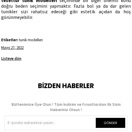
tesettür tunik modelleri
seçiminde bir diğer önemli konu
doğru beden seçimini yapmaktır. Fazla bol ya da dar gelen
tunikler sizi rahatsız edeceği gibi estetik açıdan da hoş
görünmeyebilir.
Etiketler:
tunik modelleri
Mayıs 27, 2022
Listeye dön
BİZDEN HABERLER
Bültenimize Üye Olun ! Tüm İndirim ve Fırsatlardan İlk Sizin
Haberiniz Olsun !
GÖNDER