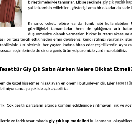
birleştirmeleriyle tanınırlar. Elbise şeklinde
giy çık yazlık ka
şal ile kombin edilebilen, gösterişli ama bir o kadar da sade
Kimono, ceket, elbise ya da tunik gibi kullanılabilen
güzelliğinizi tamamlarlar hem de şıklığınıza artı kat
düşünmenize olanak vermezler, birkaç kurtarıcı aksesuarla 
asıl bir tarz tercih ettiğinizden emin değilseniz, kendi stilinizi yaratmak ist
tabilirsiniz. Ürünlerimiz, her yaştan kadına hitap eder çeşitliliktedir. Aynı
ksesuar seçimlerinde de sizlere geniş ürün yelpazemizle yardımcı olabiliriz.
Tesettür Giy Çık Satın Alırken Nelere Dikkat Etmeli
tesettür
hem de güzel hissetmesini sağlayan en önemli bütünleyenidir. Eğer
ilmiyorsanız, şu şekilde açıklayabiliriz:
rlik: Çok çeşitli parçaların altında kombin edildiğinde sırıtmayan, şık ve gös
giy çık kap modelleri
illerde ve farklı tasarımlarda
kullanmanız, oluşabilecek