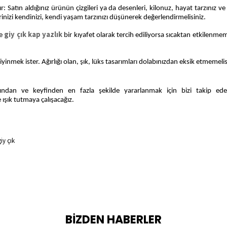
ır: Satın aldığınız ürünün çizgileri ya da desenleri, kilonuz, hayat tarzınız v
rinizi kendinizi, kendi yaşam tarzınızı düşünerek değerlendirmelisiniz.
giy çık kap yazlık
le
bir kıyafet olarak tercih ediliyorsa sıcaktan etkilenm
inmek ister. Ağırlığı olan, şık, lüks tasarımları dolabınızdan eksik etmemelis
tından ve keyfinden en fazla şekilde yararlanmak için bizi takip edebi
ışık tutmaya çalışacağız.
iy çık
BİZDEN HABERLER