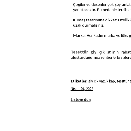
Çizgiler ve desenler çok şey anlat
yansıtacaktır. Bu nedenle tercihle
Kumaş tasarımına dikkat: Özellik
uzak durmalısınız.
Marka: Her kadın marka ve lüks giy
Tesettür giy çık
stilinin raha
oluşturduğumuz rehberlerle sizlere 
Etiketler:
giy çık yazlık kap, tesettür g
Nisan 29, 2022
Listeye dön