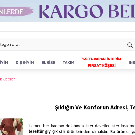
İYİM
DIŞ GİYİM
ELBİSE
TAKIM
IN
FIRSAT KÖŞESİ
ık Kaplar
Şıklığın Ve Konforun Adresi, T
Hemen her kadının dolabında ister davetler ister kısa mesa
tesettür giy çık
stili ürünlerinden olmalıdır. Bu ürünler ge