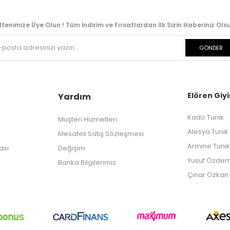
ltenimize Üye Olun ! Tüm İndirim ve Fırsatlardan İlk Sizin Haberiniz Olsu
GÖNDER
Elören Giyi
Yardım
Kado Tunik
Müşteri Hizmetleri
Alesya Tunik
Mesafeli Satış Sözleşmesi
Armine Tunik
kası
Değişim
Yusuf Özdem
Banka Bilgilerimiz
Çınar Özkan 