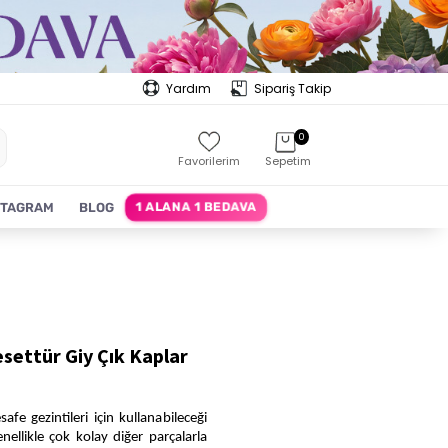
Yardım
Sipariş Takip
0
Favorilerim
Sepetim
1 ALANA 1 BEDAVA
STAGRAM
BLOG
esettür Giy Çık Kaplar
fe gezintileri için kullanabileceği
nellikle çok kolay diğer parçalarla