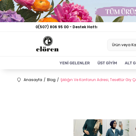
0(507) 806 95 00 - Destek Hattı
YENİ GELENLER
ÜST GİYİM
ALT G
Anasayfa
Blog
Şıklığın Ve Konforun Adresi, Tesettür Giy Ç