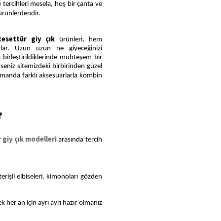
p
tercihleri mesela, hoş bir çanta ve
 ürünlerdendir.
tesettür giy çık
ürünleri, hem
arlar. Uzun uzun ne giyeceğinizi
birleştirildiklerinde muhteşem bir
erseniz sitemizdeki birbirinden güzel
 zamanda farklı aksesuarlarla kombin
?
 giy çık modelleri
arasında tercih
terişli elbiseleri, kimonoları gözden
 her an için ayrı ayrı hazır olmanız