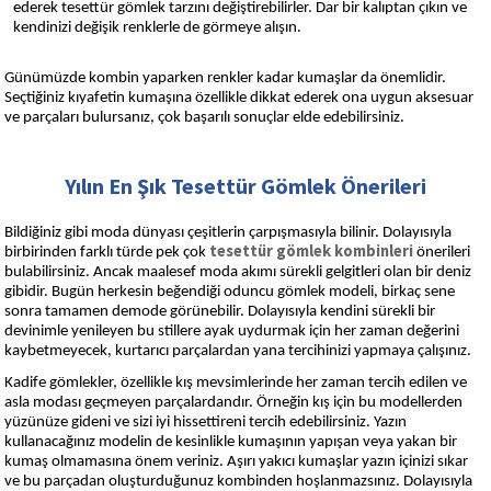
ederek tesettür gömlek tarzını değiştirebilirler. Dar bir kalıptan çıkın ve
kendinizi değişik renklerle de görmeye alışın.
Günümüzde kombin yaparken renkler kadar kumaşlar da önemlidir.
Seçtiğiniz kıyafetin kumaşına özellikle dikkat ederek ona uygun aksesuar
ve parçaları bulursanız, çok başarılı sonuçlar elde edebilirsiniz.
Yılın En Şık Tesettür Gömlek Önerileri
Bildiğiniz gibi moda dünyası çeşitlerin çarpışmasıyla bilinir. Dolayısıyla
tesettür gömlek kombinleri
birbirinden farklı türde pek çok
önerileri
bulabilirsiniz. Ancak maalesef moda akımı sürekli gelgitleri olan bir deniz
gibidir. Bugün herkesin beğendiği oduncu gömlek modeli, birkaç sene
sonra tamamen demode görünebilir. Dolayısıyla kendini sürekli bir
devinimle yenileyen bu stillere ayak uydurmak için her zaman değerini
kaybetmeyecek, kurtarıcı parçalardan yana tercihinizi yapmaya çalışınız.
Kadife gömlekler, özellikle kış mevsimlerinde her zaman tercih edilen ve
asla modası geçmeyen parçalardandır. Örneğin kış için bu modellerden
yüzünüze gideni ve sizi iyi hissettireni tercih edebilirsiniz. Yazın
kullanacağınız modelin de kesinlikle kumaşının yapışan veya yakan bir
kumaş olmamasına önem veriniz. Aşırı yakıcı kumaşlar yazın içinizi sıkar
ve bu parçadan oluşturduğunuz kombinden hoşlanmazsınız. Dolayısıyla