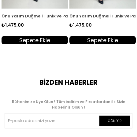
ADO 262358
olon Kadın İkili Takım Gri KADO 262358
Önü Yarım Düğmeli Tunik ve Pantolon Kadın İkili Takım Haki KA
Önü Yarım Düğmeli Tunik ve Pant
Ö
₺1.475,00
₺1.475,00
₺
Sepete Ekle
Sepete Ekle
BİZDEN HABERLER
Bültenimize Üye Olun ! Tüm İndirim ve Fırsatlardan İlk Sizin
Haberiniz Olsun !
GÖNDER