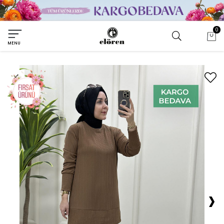
0
MENU
›