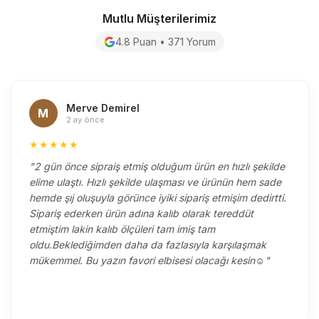
Mutlu Müşterilerimiz
4.8 Puan • 371 Yorum
Merve Demirel
M
2 ay önce
★★★★★
"2 gün önce sipraiş etmiş olduğum ürün en hızlı şekilde
elime ulaştı. Hızlı şekilde ulaşması ve ürünün hem sade
hemde şıj oluşuyla görünce iyiki sipariş etmişim dedirtti.
Sipariş ederken ürün adına kalıb olarak tereddüt
etmiştim lakin kalıb ölçüleri tam imiş tam
oldu.Beklediğimden daha da fazlasıyla karşılaşmak
mükemmel. Bu yazın favori elbisesi olacağı kesin☺️"